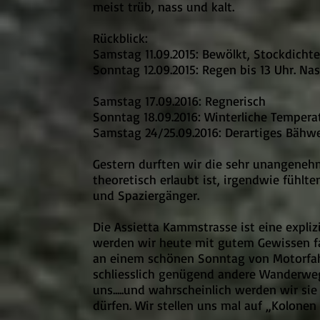
meist trüb, nass und kalt.
Rückblick:
Samstag 11.09.2015: Bewölkt, Stockdichte
Sonntag 12.09.2015: Regen bis 13 Uhr. Na
Samstag 17.09.2016: Regnerisch
Sonntag 18.09.2016: Winterliche Tempera
Samstag 24/25.09.2016: Derartiges Bähwe
Gestern durften wir die sehr unangene
theoretisch erlaubt ist, irgendwie fühlte
und Spaziergänger.
Die Assietta Kammstrasse ist eine expli
werden wir heute mit gutem Gewissen fah
an einem schönen Sonntag von Motorfahrz
schliesslich genügend andere Wanderwege
uns.....und wahrscheinlich werden wir si
dürfen. Wir stellen uns mal auf „Kolonen 