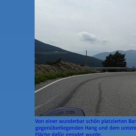
Von einer wunderbar schön platzierten Ban
gegenüberliegenden Hang und dem unteren Tei
Fläche dafür gerodet wurde.