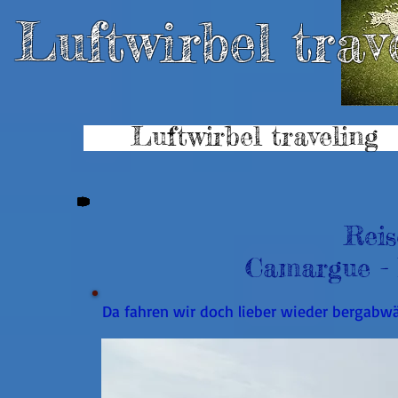
Luftwirbel trave
Luftwirbel traveling
Rei
Camargue - 
Da fahren wir doch lieber wieder bergabw