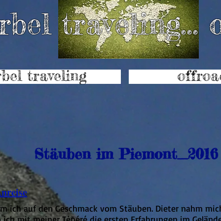
bel traveling..
bel traveling
offroa
Stäuben im Piemont_2016
reise
kam ich auf den Geschmack vom Stäuben. Dieter nahm mic
 ich mit meiner Ténéré die ersten Erfahrungen im Geländ