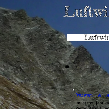
Luftwir
Luftwir
Vorwort & An
Im letzten Jahr 
Piemonte mit, wo