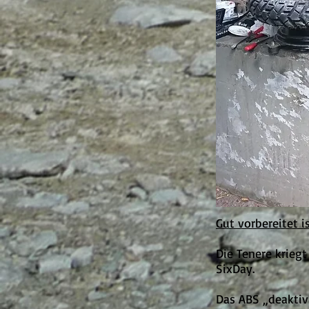
Gut vorbereitet 
Die Tenere kriegt
SixDay.
Das ABS „deaktiv