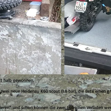
ist halb gewonnen.
 zwei neue Heidenau K60 scout (1.8 bar), die Beta einen g
ieren“ und schon können die zwei hübschen Verladen we