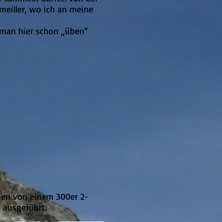
eiller, wo ich an meine
l man hier schon „üben“
ieben von einem 300er 2-
 ausgeführt.