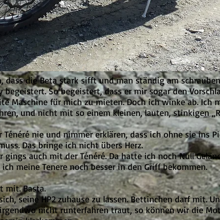
dass die Beta stark sifft und man ständig am schrauben i
y begeistert. So begeistert, dass er mir sogar den Vorsch
ite Maschine für mich zu mieten. Doch ich winke ab. Ich
hren, und nicht mit so einem kleinen, lauten, stinkigen „
 Ténéré nie und nimmer erklären, dass ich ohne sie ins P
uss. Das bringe ich nicht übers Herz.
r gings auch mit der Ténéré. Da hatte ich noch Null Gelän
ich meine Tenere noch besser in den Griff bekommen.
 mit. Basta.
sich, seine HP2 zuhause zu lassen. Bettinchen darf mit. Un
irgendwo nicht runterfahren traut, so können wir die Mo