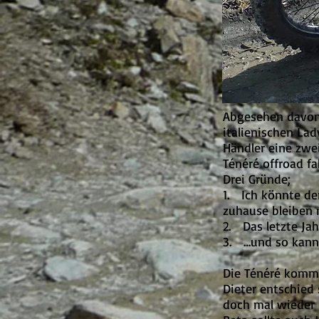
Abgesehen davon, 
italienischen Lad
Händler eine zwe
Ténéré offroad fa
Drei Gründe;
1. Ich könnte der
zuhause bleiben m
2. Das letzte Jah
3. …und so kann 
Die Ténéré kommt
Dieter entschied 
doch mal wieder 