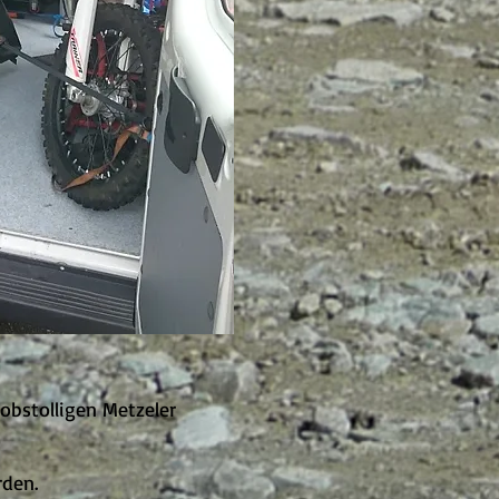
robstolligen Metzeler
rden.