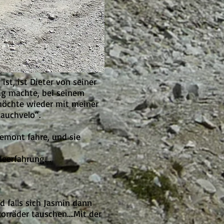
st, ist Dieter von seiner
lag machte, bei seinem
 möchte wieder mit meiner
Rauchvelo“.
iemont fahre, und sie
deerfahrung….
d falls sich Jasmin dann
torräder tauschen….Mit der