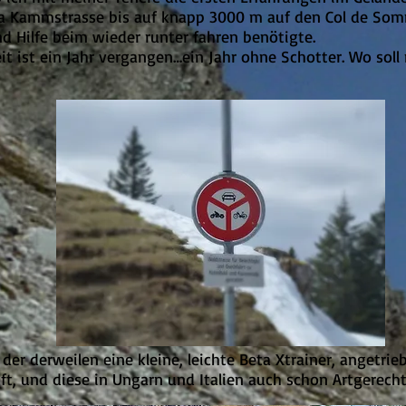
ta Kammstrasse bis auf knapp 3000 m auf den Col de Somm
nd Hilfe beim wieder runter fahren benötigte.
it ist ein Jahr vergangen…ein Jahr ohne Schotter. Wo sol
n der derweilen eine kleine, leichte Beta Xtrainer, angetr
t, und diese in Ungarn und Italien auch schon Artgerecht