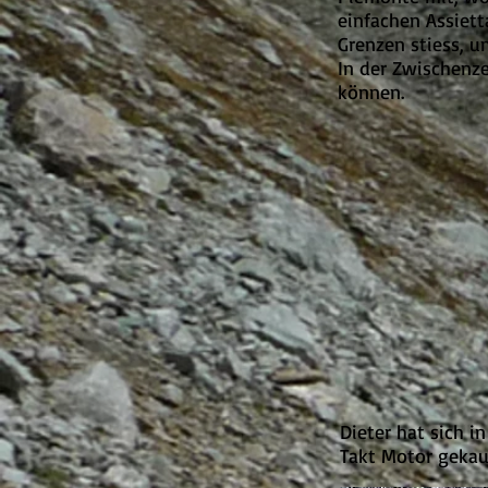
einfachen Assiet
Grenzen stiess, u
In der Zwischenze
können.
Dieter hat sich i
Takt Motor gekauf