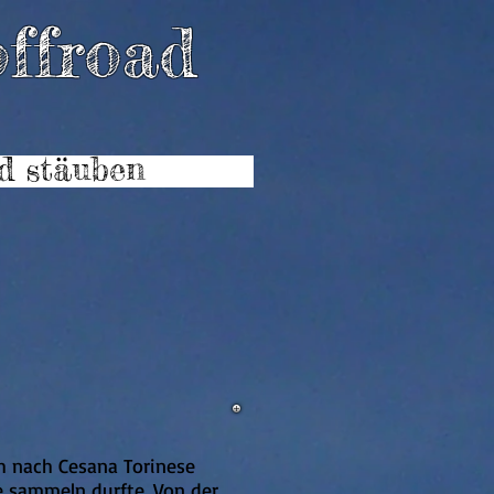
. offroad
d stäuben
h nach Cesana Torinese
e sammeln durfte. Von der