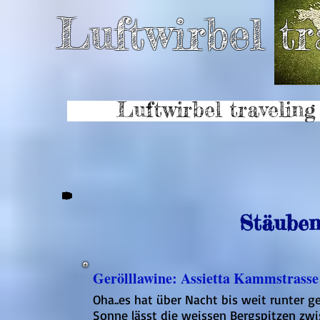
Luftwirbel tr
Luftwirbel traveling
Stäube
Gerölllawine: Assietta Kammstrasse
Oha..es hat über Nacht bis weit runter g
Sonne lässt die weissen Bergspitzen zwis